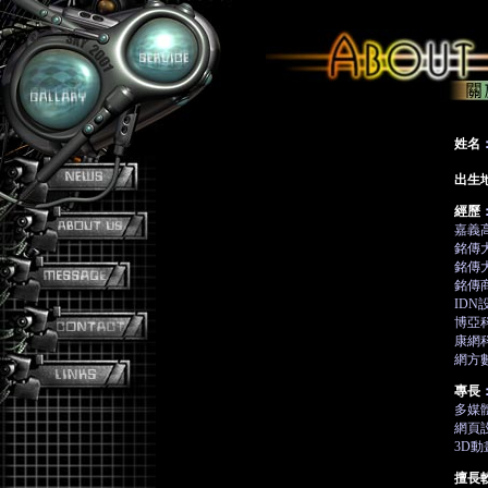
姓名
出生
經歷
嘉義
銘傳
銘傳
銘傳
ID
博亞
康網
網方
專長
多媒
網頁
3D動
擅長