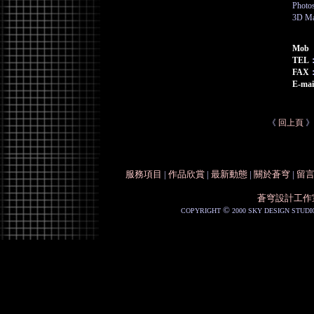
Photo
3D Ma
Mob
TEL
FAX
E-mai
《
回上頁
》
服務項目
|
作品欣賞
|
最新動態
|
關於蒼穹
|
留
蒼穹設計工作
©
COPYRIGHT
2000 SKY DESIGN STUDI