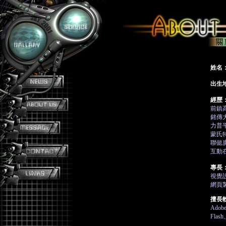
姓名
出生
經歷
前鎮
銘傳
力普
蒙氏
聯懿
互動
專長
視覺設
網頁
擅長
Adobe
Flash