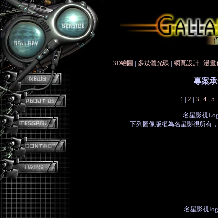
3D繪圖
|
多媒體光碟
|
網頁設計
|
漫畫
專案承
1
|
2
|
3
|
4
|
5
名星影視Lo
下列圖像版權為名星影視所有
名星影視lo