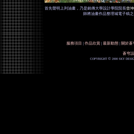
首先聲明上列油畫，乃是銘傳大學設計學院院長
曾坤
師將油畫作品整理城電子稿之
服務項目
|
作品欣賞
|
最新動態
|
關於蒼
蒼穹
©
COPYRIGHT
2000 SKY DESI