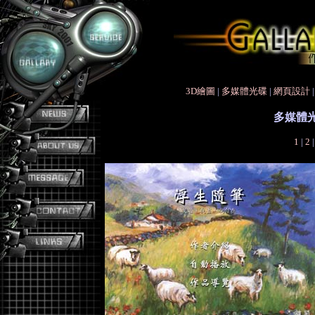
3D繪圖
|
多媒體光碟
|
網頁設計
多媒體
1
|
2