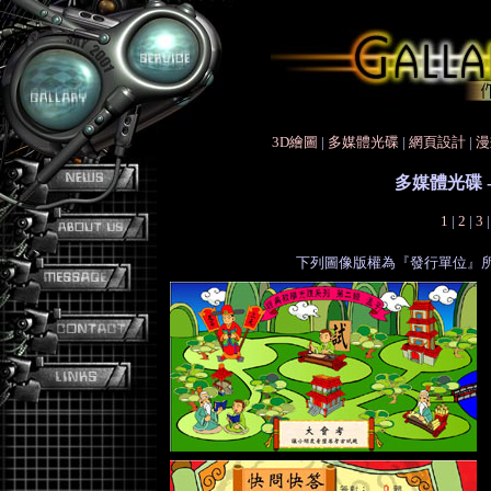
3D繪圖
|
多媒體光碟
|
網頁設計
|
漫
多媒體光碟
1
|
2
|
3
下列圖像版權為『發行單位』